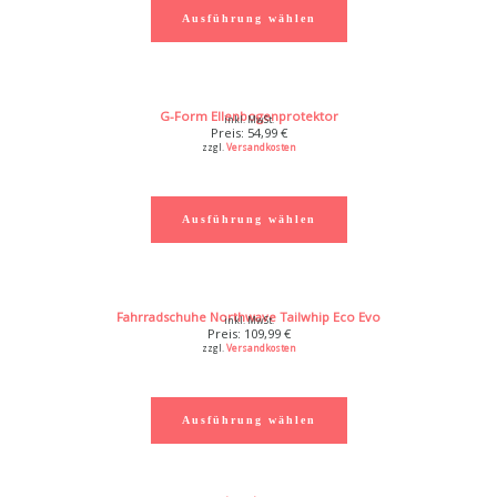
Ausführung wählen
G-Form Ellenbogenprotektor
inkl. MwSt.
54,99
€
zzgl.
Versandkosten
Ausführung wählen
Fahrradschuhe Northwave Tailwhip Eco Evo
inkl. MwSt.
109,99
€
zzgl.
Versandkosten
Ausführung wählen