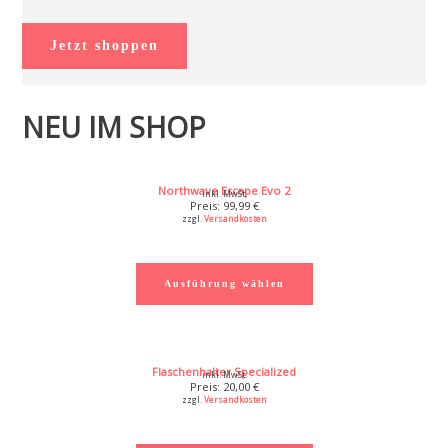
Jetzt shoppen
NEU IM SHOP
Northwave Escape Evo 2
inkl. MwSt.
99,99
€
zzgl.
Versandkosten
Ausführung wählen
Flaschenhalter Specialized
inkl. MwSt.
20,00
€
zzgl.
Versandkosten