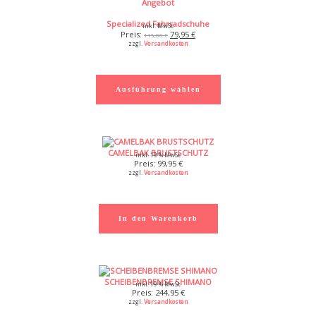
Angebot
Produkt
im
Specialized Fahrradschuhe
Angebot
inkl. MwSt.
Ursprünglicher
79,95
€
Aktueller
115,00
€
zzgl.
Versandkosten
Preis
Preis
war:
ist:
115,00 €
79,95 €.
Ausführung wählen
CAMELBAK BRUSTSCHUTZ
inkl. 19 % MwSt.
99,95
€
zzgl.
Versandkosten
In den Warenkorb
SCHEIBENBREMSE SHIMANO
inkl. 19 % MwSt.
244,95
€
zzgl.
Versandkosten