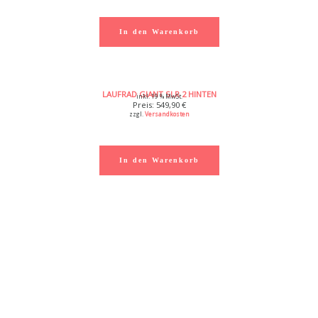
In den Warenkorb
LAUFRAD GIANT SLR 2 HINTEN
inkl. 19 % MwSt.
549,90
€
zzgl.
Versandkosten
In den Warenkorb