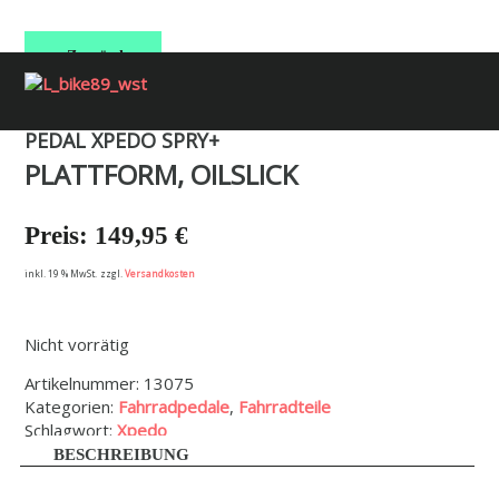
Zurück
Menü überspringen
PEDAL XPEDO SPRY+
Menü überspringen
PLATTFORM, OILSLICK
149,95
€
inkl. 19 % MwSt.
zzgl.
Versandkosten
Nicht vorrätig
Artikelnummer:
13075
Kategorien:
Fahrradpedale
,
Fahrradteile
Schlagwort:
Xpedo
BESCHREIBUNG