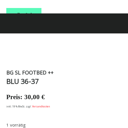
Zurück
Menü überspringen
Menü überspringen
BG SL FOOTBED ++
BLU 36-37
30,00
€
inkl. 19 % MwSt.
zzgl.
Versandkosten
1 vorrätig