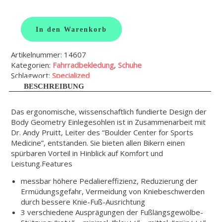
In den Warenkorb
BG
SL
FOOTBED
Artikelnummer:
14607
++
Kategorien:
Fahrradbekledung
,
Schuhe
Menge
Schlagwort:
Specialized
BESCHREIBUNG
Das ergonomische, wissenschaftlich fundierte Design der
Body Geometry Einlegesohlen ist in Zusammenarbeit mit
Dr. Andy Pruitt, Leiter des “Boulder Center for Sports
Medicine”, entstanden. Sie bieten allen Bikern einen
spürbaren Vorteil in Hinblick auf Komfort und
Leistung.
Features
messbar höhere Pedaliereffizienz, Reduzierung der
Ermüdungsgefahr, Vermeidung von Kniebeschwerden
durch bessere Knie-Fuß-Ausrichtung
3 verschiedene Ausprägungen der Fußlängsgewölbe-