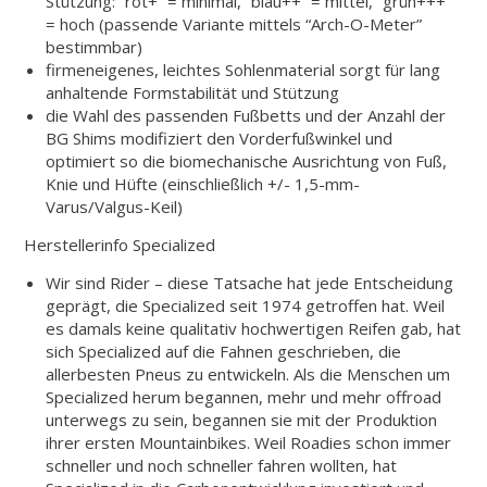
Stützung: “rot+” = minimal, “blau++” = mittel, “grün+++”
= hoch (passende Variante mittels “Arch-O-Meter”
bestimmbar)
firmeneigenes, leichtes Sohlenmaterial sorgt für lang
anhaltende Formstabilität und Stützung
die Wahl des passenden Fußbetts und der Anzahl der
BG Shims modifiziert den Vorderfußwinkel und
optimiert so die biomechanische Ausrichtung von Fuß,
Knie und Hüfte (einschließlich +/- 1,5-mm-
Varus/Valgus-Keil)
Herstellerinfo Specialized
Wir sind Rider – diese Tatsache hat jede Entscheidung
geprägt, die Specialized seit 1974 getroffen hat. Weil
es damals keine qualitativ hochwertigen Reifen gab, hat
sich Specialized auf die Fahnen geschrieben, die
allerbesten Pneus zu entwickeln. Als die Menschen um
Specialized herum begannen, mehr und mehr offroad
unterwegs zu sein, begannen sie mit der Produktion
ihrer ersten Mountainbikes. Weil Roadies schon immer
schneller und noch schneller fahren wollten, hat